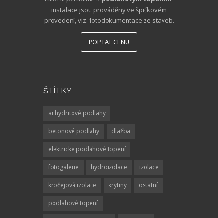
instalace jsou prováděny ve špičkovém
provedení, viz. fotodokumentace ze staveb.
POPTAT CENU
ŠTÍTKY
anhydritové podlahy
betonové podlahy
dlažba
elektrické podlahové topení
fotogalerie
hydroizolace
izolace
kročejová izolace
krytiny
ostatní
podlahové topení