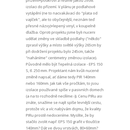
přízemí+podkroví a řešíme jakou zvolit
izolaci do přízemí. V plánu je podlahové
vytápění (ne to nacvakávací do "plata od
vajíček", ale to obyčejnější, neznám teď
přesné názvy)+lepený vinyl, v koupelně
dlažba. Oproti projektu jsme byli nuceni
udělat změny ve skladbě podlahy ("někdo"
zprasil výšky a místo světlé výšky 265cm by
při dodržení projektu bylo 245cm, takže
"naháníme" centimetry změnou izolace).
Původně mělo být Tepelná izolace - EPS 150
S, tl. 250 mm. Projektant nám kvůli nucené
změně napsal, ať dáme tedy PIR 140mm
nebo 160mm. Jak tak vše pročítám, to jsou
izolace používané spíše v pasivních domech
(a na to rozhodně necílíme:-)). Cenu PIRu asi
znáte, snažíme se najít spíše levnější cestu,
protože víc a víc nabývám dojmu, že kvality
PIRu prostě nedoceníme. Myslíte, že by
stačilo zvolit např. EPS 150 grafit v tloušťce
140mm? Dát ve dvou vrstvách, 80+60mm?