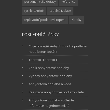
poradna - vaše dotazy
reference
rychle stručně
tepelná izolace
teplovodní podlahové topení
zkratky
POSLEDNÍ ČLÁNKY
Co je levnější? Anhydritová litá podlaha
nebo beton (potěr)
Thermio (Thermio +)
Ceník anhydritové podlahy
Výhody anhydritové podlahy
Anhydritová podlaha a voda
Realizace anhydritové podlahy v létě
Anhydritové podlahy - důležité
informace na jednom místě