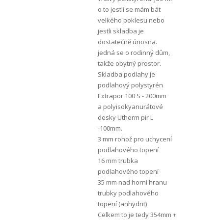
o to jestli se mám bát
velkého poklesu nebo
jestli skladba je
dostatečně únosna.
jedná se o rodinný dům,
takže obytný prostor.
Skladba podlahy je
podlahový polystyrén
Extrapor 100 S - 200mm
a polyisokyanurátové
desky Utherm pir L
-100mm.
3 mm rohož pro uchycení
podlahového topení
16 mm trubka
podlahového topení
35 mm nad horní hranu
trubky podlahového
topení (anhydrit)
Celkem to je tedy 354mm +