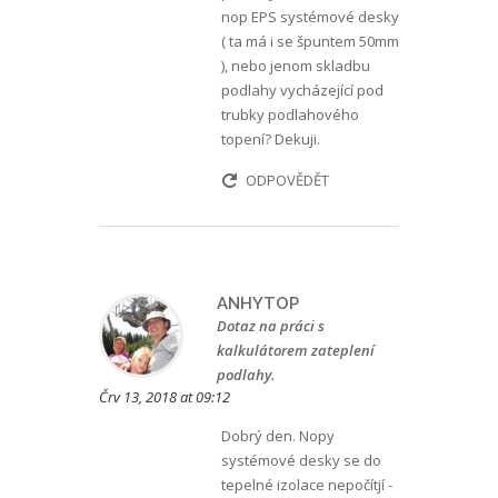
nop EPS systémové desky
( ta má i se špuntem 50mm
), nebo jenom skladbu
podlahy vycházející pod
trubky podlahového
topení? Dekuji.
ODPOVĚDĚT
ANHYTOP
Dotaz na práci s
kalkulátorem zateplení
podlahy.
Črv 13, 2018 at 09:12
Dobrý den. Nopy
systémové desky se do
tepelné izolace nepočítjí -