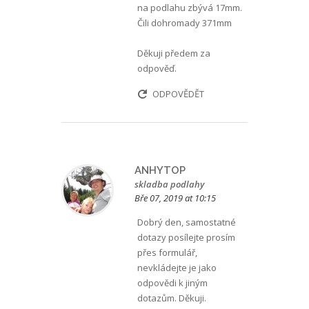
na podlahu zbývá 17mm.
Čili dohromady 371mm
Děkuji předem za
odpověď.
ODPOVĚDĚT
ANHYTOP
skladba podlahy
Bře 07, 2019 at 10:15
Dobrý den, samostatné
dotazy posílejte prosím
přes formulář,
nevkládejte je jako
odpovědi k jiným
dotazům. Děkuji.