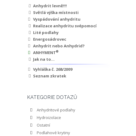
Anhydrit levně!!!
Světlá výška místnosti
Vyspádování anhydritu
Realizace anhydritu svépomocí
Lité podlahy
Energosádrovec
Anhydrit nebo Anhydrid?
®
ANHYMENT
Jak na to...
Vyhláška č. 268/2009
Seznam zkratek
KATEGORIE DOTAZŮ
Anhydritové podlahy
Hydroizolace
Ostatní
Podlahové krytiny