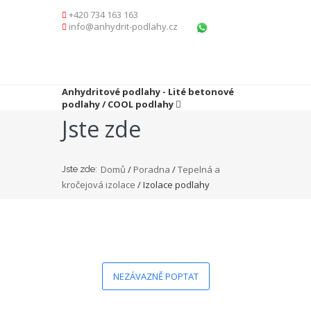
+420 734 163 163
info@anhydrit-podlahy.cz
Anhydritové podlahy - Lité betonové
podlahy / COOL podlahy
Jste zde
Domů
/
Poradna
/
Tepelná a
Jste zde:
kročejová izolace
/ Izolace podlahy
NEZÁVAZNĚ POPTAT