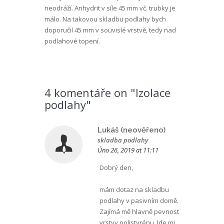
neodráží. Anhydrit v síle 45 mm vč. trubky je
málo. Na takovou skladbu podlahy bych
doporučil 45 mm v souvislé vrstvě, tedy nad
podlahové topení.
4 komentáře on "Izolace
podlahy"
Lukáš (neověřeno)
skladba podlahy
Úno 26, 2019 at 11:11
Dobrý den,
mám dotaz na skladbu
podlahy v pasivním domě.
Zajímá mě hlavně pevnost
vrstvy polistyrénu. Jde mi