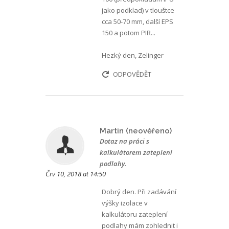
jako podklad) v tlouštce
cca 50-70 mm, další EPS
150 a potom PIR...
Hezký den, Zelinger
ODPOVĚDĚT
Martin (neověřeno)
Dotaz na práci s
kalkulátorem zateplení
podlahy.
Črv 10, 2018 at 14:50
Dobrý den. Při zadávání
výšky izolace v
kalkulátoru zateplení
podlahy mám zohlednit i