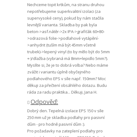
Nechceme topit krtkům, na stranu druhou
nepotřebujeme superkvalitní izolaci (za
supervysoké ceny), pokud by nám stačila
levnější varianta. Skladba by pak byla
beton->asf.nátěr->2x IPA->grafiťák 60+80-
>odrazová folie->podlahové vytápění-
>anhydrit (tuším má být 45mm včetně
trubek)->lepený vinyl (to by mělo být do 5mm
+-)/dlažba (vybraná má 8mm+lepidlo 5mm?).
Myslíte si, že je to dobrá volba? Nebo máme
zvážit i variantu úplně obyčejného
podlahového EPS v síle např. 150mm? Moc
děkuji za přečtení obsáhlého dotazu. Budu
ráda za radu praktika... Děkuji, Jana H.
Odpověď:
Dobrý den. Tepelná izolace EPS 150 v síle
250 mm už je skladba podlahy pro pasivní
dům - pro hodně pasivní dům :).
Pro požadavky na zateplení podlahy pro