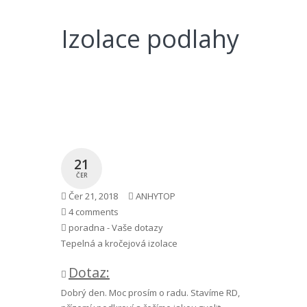
Izolace podlahy
21
ČER
Čer 21, 2018
ANHYTOP
4 comments
poradna - Vaše dotazy
Tepelná a kročejová izolace
Dotaz:
Dobrý den. Moc prosím o radu. Stavíme RD,