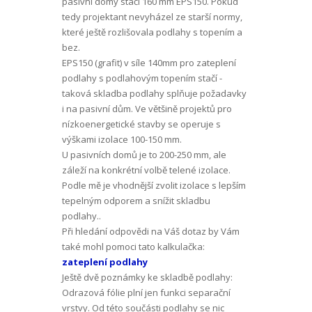
pasivní domy stačí 160 mm EPS150. Pokud
tedy projektant nevyházel ze starší normy,
které ještě rozlišovala podlahy s topením a
bez.
EPS150 (grafit) v síle 140mm pro zateplení
podlahy s podlahovým topením stačí -
taková skladba podlahy splňuje požadavky
i na pasivní dům. Ve většině projektů pro
nízkoenergetické stavby se operuje s
výškami izolace 100-150 mm.
U pasivních domů je to 200-250 mm, ale
záleží na konkrétní volbě telené izolace.
Podle mě je vhodnější zvolit izolace s lepším
tepelným odporem a snížit skladbu
podlahy..
Při hledání odpovědi na Váš dotaz by Vám
také mohl pomoci tato kalkulačka:
zateplení podlahy
Ještě dvě poznámky ke skladbě podlahy:
Odrazová fólie plní jen funkci separační
vrstvy. Od této součásti podlahy se nic