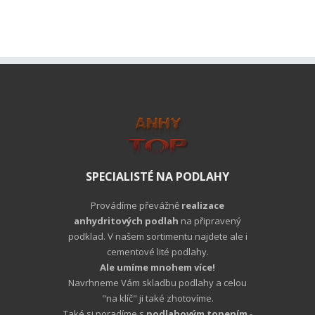
SPECIALISTÉ NA PODLAHY
Provádíme převážně
realizace
anhydritových podlah
na připravený
podklad. V našem sortimentu najdete ale i
cementové lité podlahy.
Ale umíme mnohem více!
Navrhneme Vám skladbu podlahy a celou
"na klíč" ji také zhotovíme.
Také si poradíme s
podlahovým topením
-