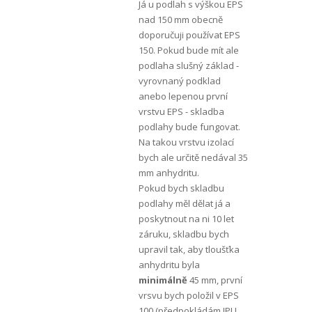
Já u podlah s výškou EPS
nad 150 mm obecně
doporučuji používat EPS
150. Pokud bude mít ale
podlaha slušný základ -
vyrovnaný podklad
anebo lepenou první
vrstvu EPS - skladba
podlahy bude fungovat.
Na takou vrstvu izolací
bych ale určitě nedával 35
mm anhydritu.
Pokud bych skladbu
podlahy měl dělat já a
poskytnout na ni 10 let
záruku, skladbu bych
upravil tak, aby tloušťka
anhydritu byla
minimálně
45 mm, první
vrsvu bych položil v EPS
100 (předpokládám IPU