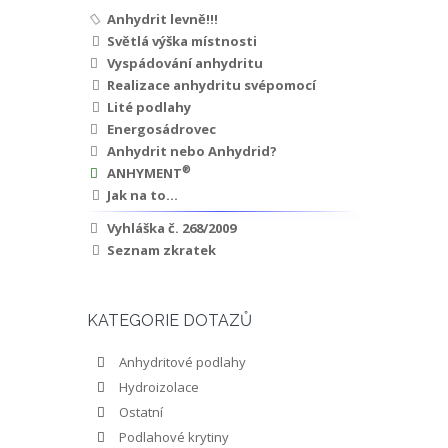
Anhydrit levně!!!
Světlá výška místnosti
Vyspádování anhydritu
Realizace anhydritu svépomocí
Lité podlahy
Energosádrovec
Anhydrit nebo Anhydrid?
®
ANHYMENT
Jak na to...
Vyhláška č. 268/2009
Seznam zkratek
KATEGORIE DOTAZŮ
Anhydritové podlahy
Hydroizolace
Ostatní
Podlahové krytiny