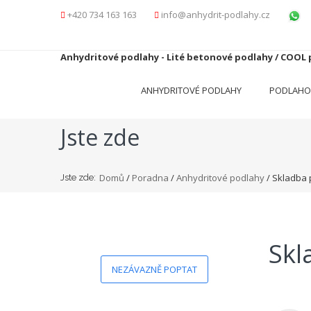
+420 734 163 163
info@anhydrit-podlahy.cz
Anhydritové podlahy - Lité betonové podlahy / COOL
ANHYDRITOVÉ PODLAHY
PODLAHO
Jste zde
Domů
/
Poradna
/
Anhydritové podlahy
/ Skladba
Jste zde:
Skl
NEZÁVAZNĚ POPTAT