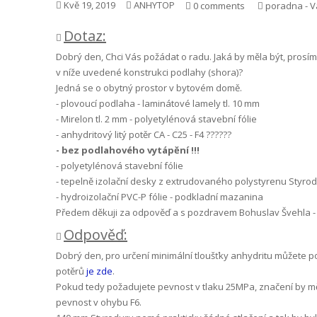
Kvě 19, 2019
ANHYTOP
0 comments
poradna - V
Dotaz:
Dobrý den, Chci Vás požádat o radu. Jaká by měla být, prosím
v níže uvedené konstrukci podlahy (shora)?
Jedná se o obytný prostor v bytovém domě.
- plovoucí podlaha - laminátové lamely tl. 10 mm
- Mirelon tl. 2 mm - polyetylénová stavební fólie
- anhydritový litý potěr CA - C25 - F4 ??????
- bez podlahového vytápění !!!
- polyetylénová stavební fólie
- tepelně izolační desky z extrudovaného polystyrenu Styrod
- hydroizolační PVC-P fólie - podkladní mazanina
Předem děkuji za odpověď a s pozdravem Bohuslav Švehla - C
Odpověď:
Dobrý den, pro určení minimální tloušťky anhydritu můžete p
potěrů
je zde
.
Pokud tedy požadujete pevnost v tlaku 25MPa, značení by měl
pevnost v ohybu F6.