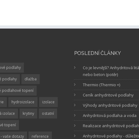
POSLEDNÍ ČLÁNKY
ové podlahy
Co je levnější? Anhydritová li
nebo beton (potěr)
é podlahy
dlažba
Thermio (Thermio +)
ké podlahové topení
Ceník anhydritové podlahy
rie
hydroizolace
izolace
Výhody anhydritové podlahy
á izolace
krytiny
ostatní
Anhydritová podlaha a voda
é topení
Realizace anhydritové podlahy
Anhydritové podlahy - důležit
- vaše dotazy
reference