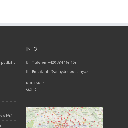
INFO
tá podlaha
Telefon:
+420 734 163 163
Email:
info@anhydrit-podlahy.cz
KONTAKTY
GDPR
 v létě
é