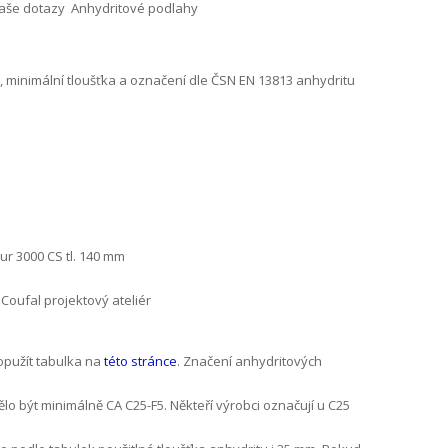
aše dotazy
Anhydritové podlahy
, minimální tloušťka a označení dle ČSN EN 13813 anhydritu
ur 3000 CS tl. 140 mm
oufal projektový ateliér
opužít tabulka na
této stránce
. Značení anhydritových
o být minimálně CA C25-F5. Někteří výrobci označují u C25