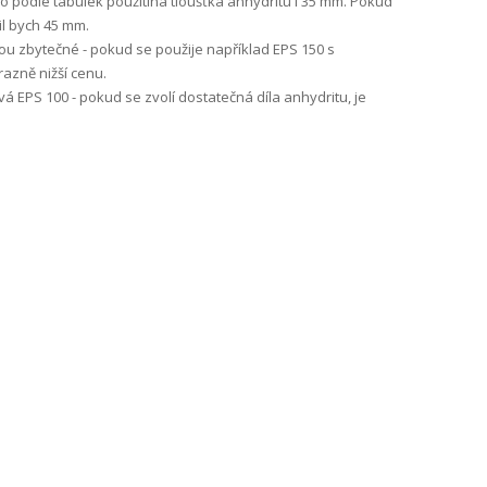
o podle tabulek použitlná tloušťka anhydritu i 35 mm. Pokud
il bych 45 mm.
ou zbytečné - pokud se použije například EPS 150 s
azně nižší cenu.
 EPS 100 - pokud se zvolí dostatečná díla anhydritu, je