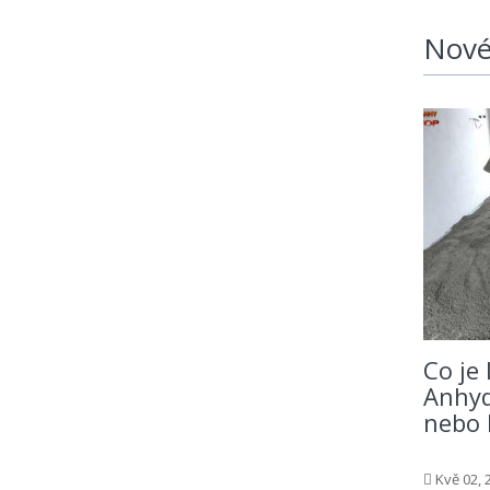
Nové
Co je 
Anhyd
nebo 
Kvě 02, 