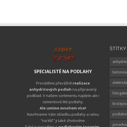
ŠTÍTKY
anhydrit
SPECIALISTÉ NA PODLAHY
betonov
elektric
Provádíme převážně
realizace
anhydritových podlah
na připravený
fotogale
podklad. V našem sortimentu najdete ale i
cementové lité podlahy.
kročejov
Ale umíme mnohem více!
Navrhneme Vám skladbu podlahy a celou
podlahov
"na klíč" ji také zhotovíme.
poradna 
Také si poradíme s
podlahovým topením
-