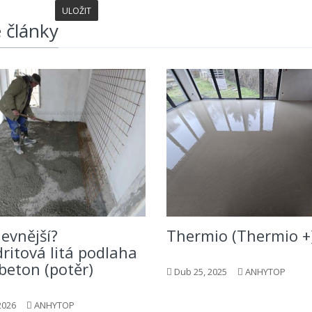
 články
levnější?
Thermio (Thermio +
ritová litá podlaha
beton (potěr)
Dub 25, 2025
ANHYTOP
2026
ANHYTOP