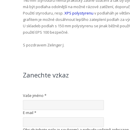
140 mm Styroduru nemá prakticky žádné stlačení a tak by byl
má být podlaha odolnější na možné rázové zatížení, doporuč
Použití styroduru, resp.
XPS polystyrenu
v podlaháh je většin
grafitem je možné dosáhnout lepšího zateplení podlah za výr
U skladeb podlah s 150 mm polystyrenu se jinak běžně používá
použití EPS 100 bezpečné.
S pozdravem Zelinger J.
Zanechte vzkaz
Vaše jméno
*
E-mail
*
Obsah tohoto pole je soukromý a nebude veřejně zobrazen.