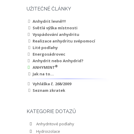
UŽITEČNÉ ČLÁNKY
Anhydrit levně!!!
Světlá výška místnosti
Vyspádování anhydritu
Realizace anhydritu svépomocí
Lité podlahy
Energosádrovec
Anhydrit nebo Anhydrid?
®
ANHYMENT
Jak na to...
Vyhláška č. 268/2009
Seznam zkratek
KATEGORIE DOTAZŮ
Anhydritové podlahy
Hydroizolace