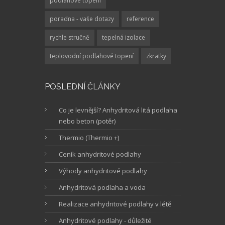
podlahové topení
poradna - vaše dotazy
reference
rychle stručně
tepelná izolace
teplovodní podlahové topení
zkratky
POSLEDNÍ ČLÁNKY
Co je levnější? Anhydritová litá podlaha
nebo beton (potěr)
Thermio (Thermio +)
Ceník anhydritové podlahy
Výhody anhydritové podlahy
Anhydritová podlaha a voda
Realizace anhydritové podlahy v létě
Anhydritové podlahy - důležité