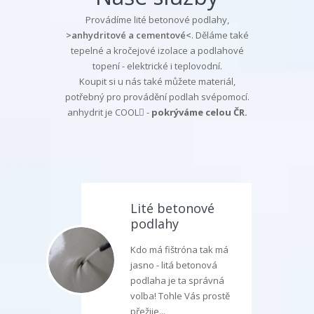
Provádíme lité betonové podlahy,
>anhydritové a cementové<
. Děláme také
tepelné a kročejové izolace a podlahové
topení - elektrické i teplovodní.
Koupit si u nás také můžete materiál,
potřebný pro provádění podlah svépomocí.
anhydrit je COOL
-
pokrýváme celou ČR.
Lité betonové
podlahy
Kdo má fištróna tak má
jasno - litá betonová
podlaha je ta správná
volba! Tohle Vás prostě
přežije...