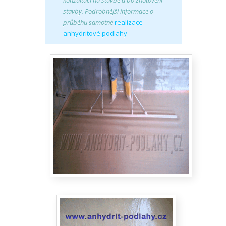
konzultaci na stavbě a po zhotovení
stavby. Podrobnější informace o
průběhu samotné
realizace
anhydritové podlahy