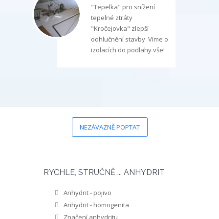
"Tepelka" pro snížení
tepelné ztráty
"Kročejovka" zlepší
odhlučnění stavby Víme o
izolacích do podlahy vše!
NEZÁVAZNĚ POPTAT
RYCHLE, STRUČNĚ ... ANHYDRIT
Anhydrit - pojivo
Anhydrit - homogenita
Značení anhydritu