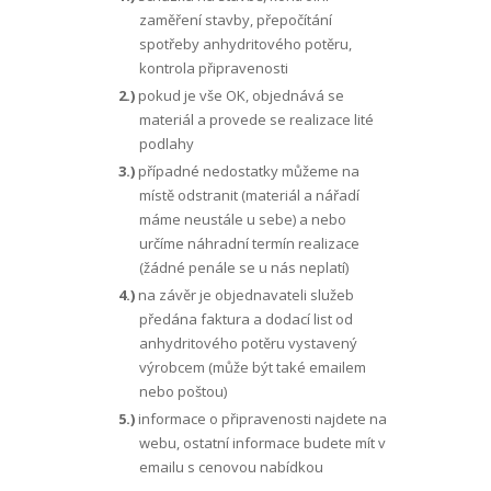
zaměření stavby, přepočítání
spotřeby anhydritového potěru,
kontrola připravenosti
2.)
pokud je vše OK, objednává se
materiál a provede se realizace lité
podlahy
3.)
případné nedostatky můžeme na
místě odstranit (materiál a nářadí
máme neustále u sebe) a nebo
určíme náhradní termín realizace
(žádné penále se u nás neplatí)
4.)
na závěr je objednavateli služeb
předána faktura a dodací list od
anhydritového potěru vystavený
výrobcem (může být také emailem
nebo poštou)
5.)
informace o připravenosti najdete na
webu, ostatní informace budete mít v
emailu s cenovou nabídkou