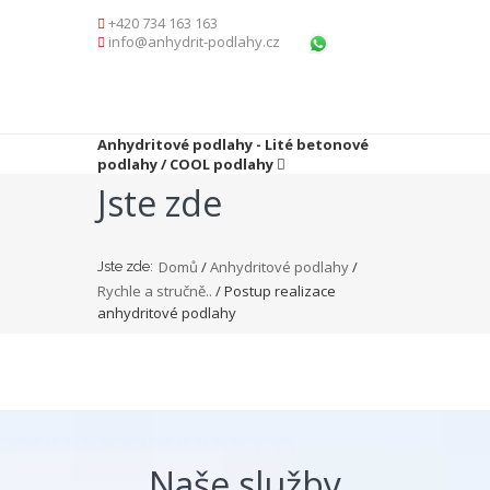
+420 734 163 163
info@anhydrit-podlahy.cz
Anhydritové podlahy - Lité betonové
podlahy / COOL podlahy
Jste zde
Domů
/
Anhydritové podlahy
/
Jste zde:
Rychle a stručně..
/ Postup realizace
anhydritové podlahy
Naše služby