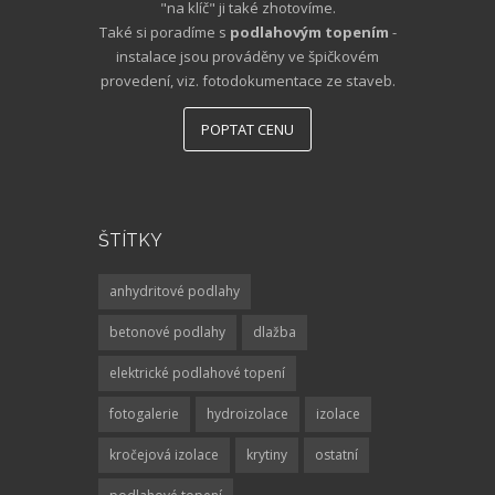
"na klíč" ji také zhotovíme.
Také si poradíme s
podlahovým topením
-
instalace jsou prováděny ve špičkovém
provedení, viz. fotodokumentace ze staveb.
POPTAT CENU
ŠTÍTKY
anhydritové podlahy
betonové podlahy
dlažba
elektrické podlahové topení
fotogalerie
hydroizolace
izolace
kročejová izolace
krytiny
ostatní