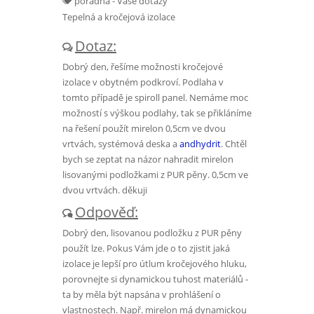
poradna - Vaše dotazy
Tepelná a kročejová izolace
Dotaz:
Dobrý den, řešíme možnosti kročejové
izolace v obytném podkroví. Podlaha v
tomto případě je spiroll panel. Nemáme moc
možností s výškou podlahy, tak se přikláníme
na řešení použít mirelon 0,5cm ve dvou
vrtvách, systémová deska a
andhydrit
. Chtěl
bych se zeptat na názor nahradit mirelon
lisovanými podložkami z PUR pěny. 0,5cm ve
dvou vrtvách. děkuji
Odpověď:
Dobrý den, lisovanou podložku z PUR pěny
použít lze. Pokus Vám jde o to zjistit jaká
izolace je lepší pro útlum kročejového hluku,
porovnejte si dynamickou tuhost materiálů -
ta by měla být napsána v prohlášení o
vlastnostech. Např. mirelon má dynamickou