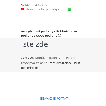
+420 734 163 163
info@anhydrit-podlahy.cz
Anhydritové podlahy - Lité betonové
podlahy / COOL podlahy
Jste zde
Domů
/
Poradna
/
Tepelná a
Jste zde:
kročejová izolace
/ Kročejová izolace - PUR
neb mirelon
NEZÁVAZNĚ POPTAT