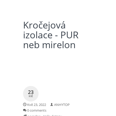
Kročejová
izolace - PUR
neb mirelon
23
KVĚ
Kvě 23, 2022
ANHYTOP
0 comments