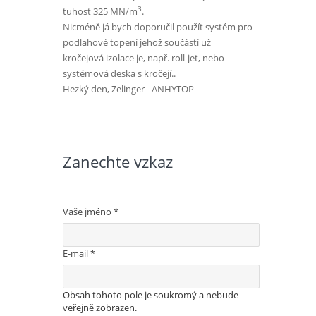
3
tuhost 325 MN/m
.
Nicméně já bych doporučil použít systém pro
podlahové topení jehož součástí už
kročejová izolace je, např. roll-jet, nebo
systémová deska s kročejí..
Hezký den, Zelinger - ANHYTOP
Zanechte vzkaz
Vaše jméno
*
E-mail
*
Obsah tohoto pole je soukromý a nebude
veřejně zobrazen.