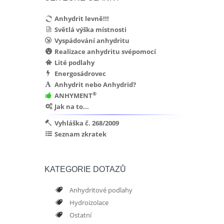
Anhydrit levně!!!
Světlá výška místnosti
Vyspádování anhydritu
Realizace anhydritu svépomocí
Lité podlahy
Energosádrovec
Anhydrit nebo Anhydrid?
®
ANHYMENT
Jak na to...
Vyhláška č. 268/2009
Seznam zkratek
KATEGORIE DOTAZŮ
Anhydritové podlahy
Hydroizolace
Ostatní