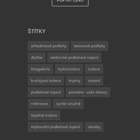
POPTAT CENU
ŠTÍTKY
anhydritové podlahy
betonové podlahy
dlažba
elektrické podlahové topení
fotogalerie
hydroizolace
izolace
kročejová izolace
krytiny
ostatní
podlahové topení
poradna - vaše dotazy
reference
rychle stručně
tepelná izolace
teplovodní podlahové topení
zkratky