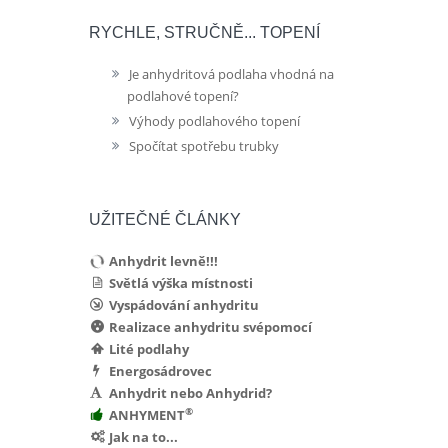
RYCHLE, STRUČNĚ... TOPENÍ
Je anhydritová podlaha vhodná na
podlahové topení?
Výhody podlahového topení
Spočítat spotřebu trubky
UŽITEČNÉ ČLÁNKY
Anhydrit levně!!!
Světlá výška místnosti
Vyspádování anhydritu
Realizace anhydritu svépomocí
Lité podlahy
Energosádrovec
Anhydrit nebo Anhydrid?
®
ANHYMENT
Jak na to...