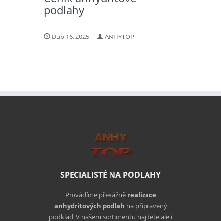
podlahy
Dub 16, 2025
ANHYTOP
SPECIALISTÉ NA PODLAHY
Provádíme převážně
realizace
anhydritových podlah
na připravený
podklad. V našem sortimentu najdete ale i