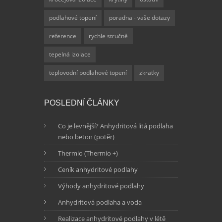
podlahové topení
poradna - vaše dotazy
reference
rychle stručně
tepelná izolace
teplovodní podlahové topení
zkratky
POSLEDNÍ ČLÁNKY
Co je levnější? Anhydritová litá podlaha
nebo beton (potěr)
Thermio (Thermio +)
Ceník anhydritové podlahy
Výhody anhydritové podlahy
Anhydritová podlaha a voda
Realizace anhydritové podlahy v létě