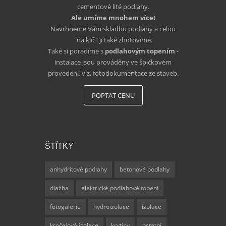
cementové lité podlahy.
Ale umíme mnohem více!
Navrhneme Vám skladbu podlahy a celou
"na klíč" ji také zhotovíme.
Také si poradíme s
podlahovým topením
-
instalace jsou prováděny ve špičkovém
provedení, viz. fotodokumentace ze staveb.
POPTAT CENU
ŠTÍTKY
anhydritové podlahy
betonové podlahy
dlažba
elektrické podlahové topení
fotogalerie
hydroizolace
izolace
kročejová izolace
krytiny
ostatní