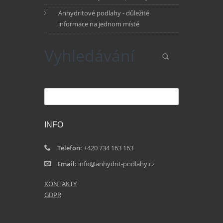
Anhydritové podlahy - důležité
informace na jednom místě
Vyhledávání
Hledat
INFO
Telefon:
+420 734 163 163
Email:
info@anhydrit-podlahy.cz
KONTAKTY
GDPR