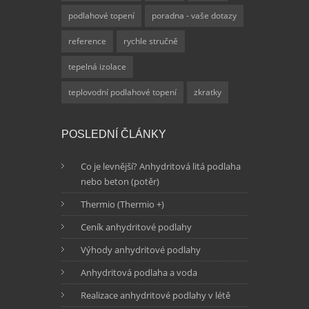
podlahové topení
poradna - vaše dotazy
reference
rychle stručně
tepelná izolace
teplovodní podlahové topení
zkratky
POSLEDNÍ ČLÁNKY
Co je levnější? Anhydritová litá podlaha
nebo beton (potěr)
Thermio (Thermio +)
Ceník anhydritové podlahy
Výhody anhydritové podlahy
Anhydritová podlaha a voda
Realizace anhydritové podlahy v létě