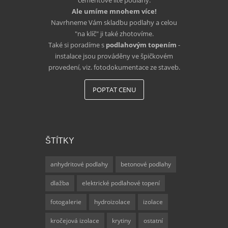
cementové lité podlahy.
Ale umíme mnohem více!
Navrhneme Vám skladbu podlahy a celou
"na klíč" ji také zhotovíme.
Také si poradíme s
podlahovým topením
-
instalace jsou prováděny ve špičkovém
provedení, viz. fotodokumentace ze staveb.
POPTAT CENU
ŠTÍTKY
anhydritové podlahy
betonové podlahy
dlažba
elektrické podlahové topení
fotogalerie
hydroizolace
izolace
kročejová izolace
krytiny
ostatní