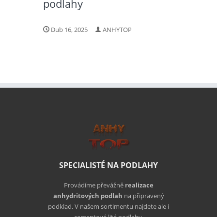
podlahy
Dub 16, 2025
ANHYTOP
SPECIALISTÉ NA PODLAHY
Provádíme převážně
realizace
anhydritových podlah
na připravený
podklad. V našem sortimentu najdete ale i