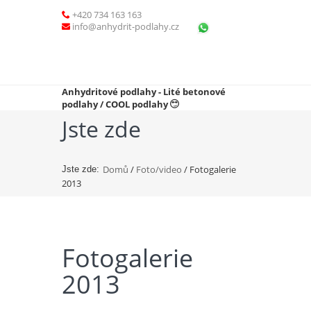
+420 734 163 163
info@anhydrit-podlahy.cz
Anhydritové podlahy - Lité betonové
podlahy / COOL podlahy
Jste zde
Domů
/
Foto/video
/ Fotogalerie
Jste zde:
2013
Fotogalerie
2013