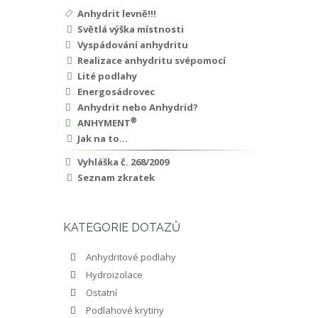
Anhydrit levně!!!
Světlá výška místnosti
Vyspádování anhydritu
Realizace anhydritu svépomocí
Lité podlahy
Energosádrovec
Anhydrit nebo Anhydrid?
®
ANHYMENT
Jak na to...
Vyhláška č. 268/2009
Seznam zkratek
KATEGORIE DOTAZŮ
Anhydritové podlahy
Hydroizolace
Ostatní
Podlahové krytiny