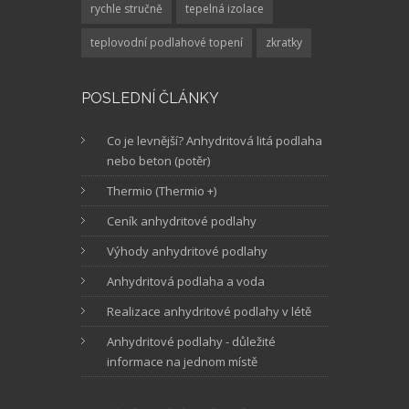
rychle stručně
tepelná izolace
teplovodní podlahové topení
zkratky
POSLEDNÍ ČLÁNKY
Co je levnější? Anhydritová litá podlaha
nebo beton (potěr)
Thermio (Thermio +)
Ceník anhydritové podlahy
Výhody anhydritové podlahy
Anhydritová podlaha a voda
Realizace anhydritové podlahy v létě
Anhydritové podlahy - důležité
informace na jednom místě