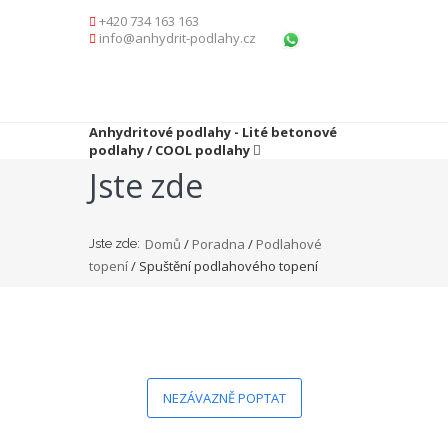
+420 734 163 163
info@anhydrit-podlahy.cz
Anhydritové podlahy - Lité betonové
podlahy / COOL podlahy
Jste zde
Domů
/
Poradna
/
Podlahové
Jste zde:
topení
/ Spuštění podlahového topení
NEZÁVAZNĚ POPTAT