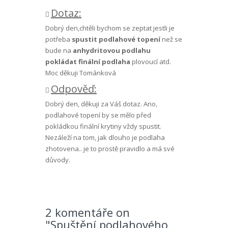
Dotaz:
Dobrý den,chtěli bychom se zeptat jestli je
potřeba
spustit podlahové topení
než se
bude na
anhydritovou podlahu
pokládat finální podlaha
plovoucí atd.
Moc děkuji Tománková
Odpověď:
Dobrý den, děkuji za Váš dotaz. Ano,
podlahové topení by se mělo před
pokládkou finální krytiny vždy spustit.
Nezáleží na tom, jak dlouho je podlaha
zhotovena.. je to prostě pravidlo a má své
důvody.
2 komentáře on
"Spuštění podlahového