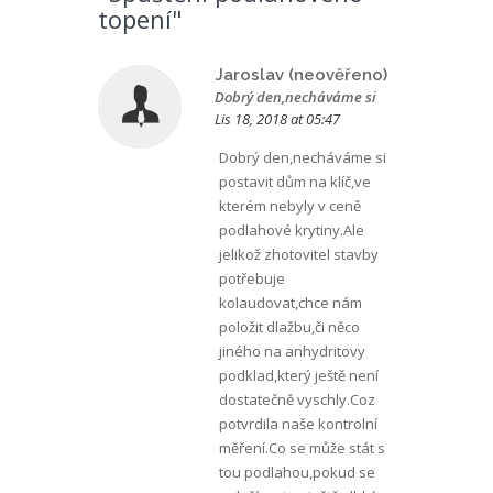
topení"
Jaroslav (neověřeno)
Dobrý den,necháváme si
Lis 18, 2018 at 05:47
Dobrý den,necháváme si
postavit dům na klíč,ve
kterém nebyly v ceně
podlahové krytiny.Ale
jelikož zhotovitel stavby
potřebuje
kolaudovat,chce nám
položit dlažbu,či něco
jiného na anhydritovy
podklad,který ještě není
dostatečně vyschly.Coz
potvrdila naše kontrolní
měření.Co se může stát s
tou podlahou,pokud se