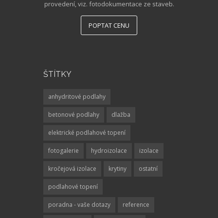
provedení, viz. fotodokumentace ze staveb.
POPTAT CENU
ŠTÍTKY
anhydritové podlahy
betonové podlahy
dlažba
elektrické podlahové topení
fotogalerie
hydroizolace
izolace
kročejová izolace
krytiny
ostatní
podlahové topení
poradna - vaše dotazy
reference