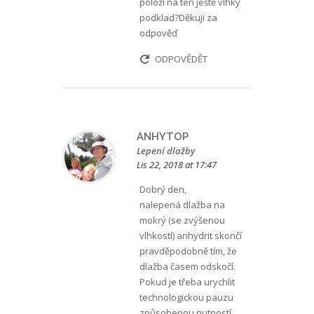
položí na ten ještě vlhký
podklad?Děkuji za
odpověď
ODPOVĚDĚT
ANHYTOP
Lepení dlažby
Lis 22, 2018 at 17:47
Dobrý den,
nalepená dlažba na
mokrý (se zvýšenou
vlhkostí) anhydrit skončí
pravděpodobně tím, že
dlažba časem odskočí.
Pokud je třeba urychlit
technologickou pauzu
způsobenou nutností