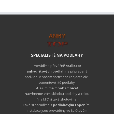
SPECIALISTÉ NA PODLAHY
Provádíme převážně
realizace
anhydritových podlah
na připravený
podklad. V našem sortimentu najdete ale i
cementové lité podlahy.
Ale umíme mnohem více!
Navrhneme Vám skladbu podlahy a celou
"na klíč" ji také zhotovíme.
Také si poradíme s
podlahovým topením
-
instalace jsou prováděny ve špičkovém